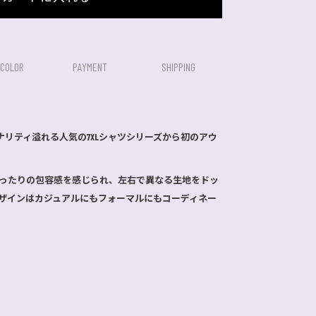
/COLOR
PAYMENT
SHIPPING
imaのオリジナリティ溢れる人気の7XLシャツシリーズから初のアウ
ったりの包容感を感じられ、左右で異なる生地をドッ
ザインはカジュアルにもフォーマルにもコーディネー