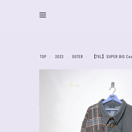
TOP
2022
OUTER
【7XL】SUPER BIG Co