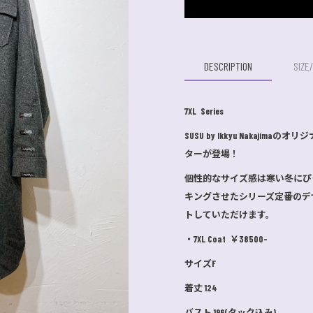
DESCRIPTION
SIZE
7XL Series
SUSU by Ikkyu Nakaj
ターが登場！
個性的なサイズ感は寒い冬にぴ
キングさせたシリーズ定番のデ
トしていただけます。
・7XL Coat ￥38500-
サイズF
着丈 124
バスト 196(タック込み)