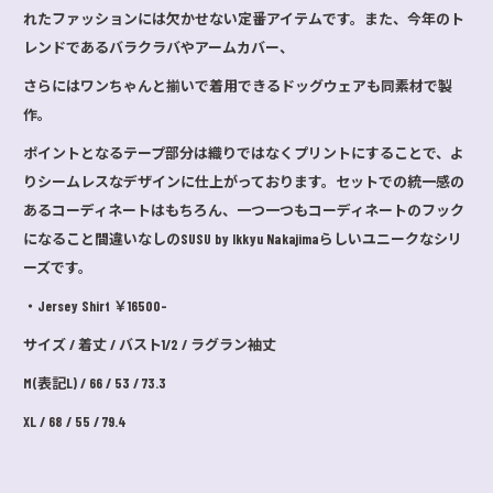
れたファッションには欠かせない定番アイテムです。また、今年のト
レンドであるバラクラバやアームカバー、
さらにはワンちゃんと揃いで着用できるドッグウェアも同素材で製
作。
ポイントとなるテープ部分は織りではなくプリントにすることで、よ
りシームレスなデザインに仕上がっております。セットでの統一感の
あるコーディネートはもちろん、一つ一つもコーディネートのフック
になること間違いなしのSUSU by Ikkyu Nakajimaらしいユニークなシリ
ーズです。
・Jersey Shirt ￥16500-
サイズ / 着丈 / バスト1/2 / ラグラン袖丈
M(表記L) / 66 / 53 / 73.3
XL / 68 / 55 / 79.4