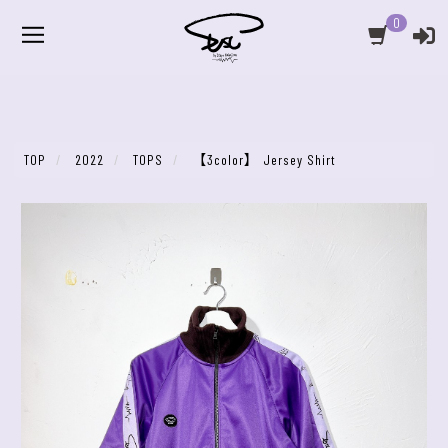
0
TOP
2022
TOPS
【3color】 Jersey Shirt