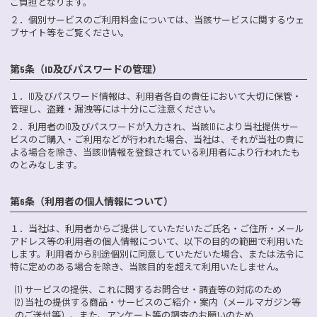
ご負担となります。
２．
個別サービスのご利用料金については、当該サービスに関するウェ
ブサイト等をご覧ください。
第5条（ID及びパスワードの管理）
１．
ID及びパスワード情報は、利用者各自の責任において大切に保管・
管理し、盗難・漏洩等には十分にご注意ください。
２．
利用者のID及びパスワードが入力され、当該IDにより当社提供サー
ビスのご購入・ご利用などが行われた場合、当社は、それが当社の責に
よる場合を除き、当該ID情報を登録されている利用者により行われたも
のとみなします。
第6条（利用者の個人情報について）
１．
当社は、利用者からご提供していただいたご氏名・ご住所・メール
アドレス等の利用者の個人情報について、以下の目的の範囲で利用いた
します。利用者から別途個別に同意していただいた場合、または法令に
特に定めのある場合を除き、当該目的を超えて利用いたしません。
(1) サービスの提供、これに関するお問合せ・調査等の対応のため
(2) 当社の提供する商品・サービスのご紹介・案内（メールマガジン等
のご送付等）、また、アンケート等の調査のお願いのため