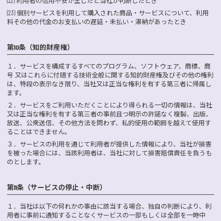
(22) 利用者の信用不安が生じたと当社が判断したとき
(23) 個別サービスを利用して購入された商品・サービスについて、利用
料その他の代金のお支払いの遅延・未払い・滞納があったとき
第10条（知的財産権）
１．
サービスを構成するすべてのプログラム、ソフトウェア、商標、商
号 又はこれらに付随する技術全般に関する知的財産権及びその他の権利
は、特段の表示なき限り、当社又は正当な権利を有する第三者に帰属し
ます。
２．
サービスをご利用いただくことにより得られる一切の情報は、当社
又は正当な権利を有する第三者の事前且つ明示の許諾なく複製、出版、
放送、公衆送信、その他方法を問わず、私的使用の範囲を越えて使用す
ることはできません。
３．
サービスの利用を通じて利用者が提供した情報により、当社が損害
を被った場合には、当該利用者は、当社に対して損害賠償責任を負うも
のとします。
第11条（サービスの停止・中断）
１．
当社は以下の何れかの事由に該当する場合、独自の判断により、利
用者に事前に通知することなくサービスの一部もしくは全部を一時中