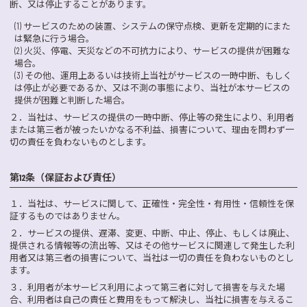
断、又は停止することがあります。
(1) サービスのための装置、システムの保守点検、更新を定期的にまた
は緊急に行う場合。
(2) 火災、停電、天災などの不可抗力により、サービスの提供が困難な
場合。
(3) その他、運用上あるいは技術上当社がサービスの一時中断、もしく
は停止が必要であるか、又は不測の事態により、当社が本サービスの
提供が困難と判断した場合。
２．
当社は、サービスの提供の一時中断、停止等の発生により、利用者
または第三者が被ったいかなる不利益、損害について、理由を問わず一
切の責任を負わないものとします。
第12条（保証および責任）
１．
当社は、サービスに関して、正確性・完全性・有用性・信頼性を保
証するものではありません。
２．
サービスの提供、遅滞、変更、中断、中止、停止、もしくは廃止、
提供される情報等の流出等、又はその他サービスに関連して発生した利
用者又は第三者の損害について、当社は一切の責任を負わないものとし
ます。
３．
利用者が本サービス利用によって第三者に対して損害を与えた場
合、利用者は自己の責任と費用をもって解決し、当社に損害を与えるこ