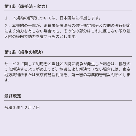
第15条（準拠法・効力）
１．
本規約の解釈については、日本国法に準拠します。
２．
本規約の一部が、消費者保護法令の強行規定部分及び他の強行規定
により効力を有しない場合でも、その他の部分はこれに反しない限り最
大限の範囲で効力を有するものとします。
第16条（紛争の解決）
サービスに関して利用者と当社との間に紛争が発生した場合は、協議の
うえ解決するよう努めますが、協議により解決できない場合には、東京
地方裁判所または東京簡易裁判所を、第一審の専属的管轄裁判所としま
す。
最終改定
令和３年１２月７日