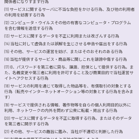
関係者になりすます行為
(11) サービスに関するサーバに不当な負担をかける行為、及び他の利用者
の利用を妨害する行為
(12) コンピュータ・ウイルスその他の有害なコンピュータ・プログラム
を含む情報を送信する行為
(13) サービスに関するデータを不正に利用または改ざんする行為
(14) 当社に対して虚偽または誤解を生じさせる申告や届出をする行為
(15) その他、サービスの運営を妨げ、またはそのおそれのある行為
(16) 当社が提供するサービス・商品等に関しこれを誹謗中傷する行為
(17) ID、パスワードを第三者に貸与、譲渡、担保として提供する行為。ま
た、名義変更や第三者に利用を許可すること及び商業目的で当社運営サ
イトへアクセスする行為
(18) サービスの利用を通じて取得した物品等を、有償取引の対象とする
行為（転売やインターネットオークション等の対象とする行為を含みま
す）
(19) サービスで提供される情報、著作物等を自らの個人利用目的以外に
利用、ネットワークの内外を問わず公衆に転載・掲出する行為
(20) サービスに関するデータを不正に取得する行為、またはそのデータ
を第三者に開示する行為
(21) その他、サービスの趣旨に鑑み、当社が不適切と判断した行為