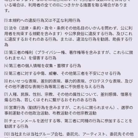
いる場合は、利用者の全てのIDにつきかかる措置を取る場合がありま
す。
(1) 本規約への違反行為又は不正な利用行為
(2) 法令（法律・条約・政令・条例その他名目のいかんを問わず、公に利
用者を拘束する規範を含みます）や公序良俗に違反する行為、及びこれ
に違反するおそれのある行為。または、違法な行為を勧誘、助長する行
為
(3) 第三者の権利（プライバシー権、著作権等を含みますが、これらに限
られません）を侵害する行為
(4) 第三者の個人情報を収集・蓄積する行為
(5) 第三者に対する中傷、威嚇、その他第三者を不安にさせる行為
(6) わいせつな表現、差別的表現、暴力的表現、グロテスクな表現、及び
その他不適切な表現行為等第三者に不快感を与える行為
(7) 人種、民族、性別、宗教、その他の属性について、差別感情、憎悪を
煽る行為、若しくはそれに繋がるおそれのある行為
(8) 営業行為（勧誘行為を含みますが、これらに限られません）、選挙の
事前運動その他政治活動、布教活動その他宗教活動
(9) チェーンメールを送付する等、第三者に同種の行為に参加することを
勧誘する行為
(10) 当社または当社グループ会社、委託元、アーティスト、委託先その他