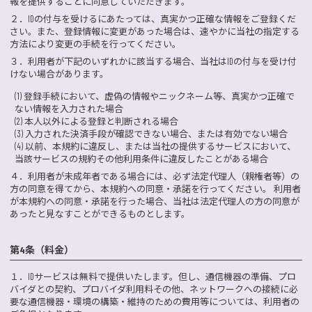
報を提供することに同意していただきます。
２．
IDの付与を受けるにあたっては、真実かつ正確な情報をご登録くだ
さい。また、登録情報に変更があった場合は、速やかに当社の指定する
方法により変更の手続を行ってください。
３．
利用者が下記のいずれかに該当する場合、当社はIDの付与を受け付
けない場合があります。
(1) 登録手続において、虚偽の情報やニックネーム等、真実かつ正確で
ない情報を入力された場合
(2) 本人以外による登録と判断される場合
(3) 入力された決済手段が確認できない場合、または有効でない場合
(4) 以前、本規約に違反し、または当社の提供するサービスにおいて、
当該サービスの規約その他利用条件に違反したことがある場合
４．
利用者が未成年者である場合には、必ず法定代理人（親権者等）の
方の同意を得てから、本規約への同意・承諾を行ってください。 利用者
が本規約への同意・承諾を行った場合、当社は法定代理人の方の同意が
あったと見なすことができるものとします。
第4条（料金）
１．
IDサービスは無料で提供いたします。但し、通信機器の準備、プロ
バイダとの契約、プロバイダ利用料その他、ネットワークへの接続に必
要な通信機器・環境の構築・維持のための費用等については、利用者の