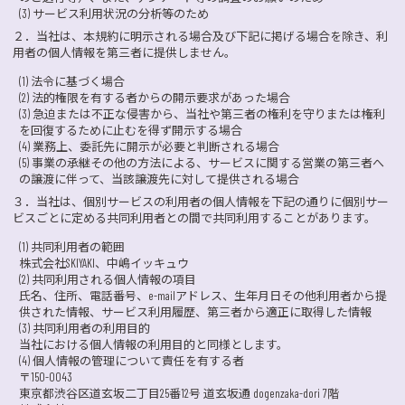
(3) サービス利用状況の分析等のため
２．
当社は、本規約に明示される場合及び下記に掲げる場合を除き、利
用者の個人情報を第三者に提供しません。
(1) 法令に基づく場合
(2) 法的権限を有する者からの開示要求があった場合
(3) 急迫または不正な侵害から、当社や第三者の権利を守りまたは権利
を回復するために止むを得ず開示する場合
(4) 業務上、委託先に開示が必要と判断される場合
(5) 事業の承継その他の方法による、サービスに関する営業の第三者へ
の譲渡に伴って、当該譲渡先に対して提供される場合
３．
当社は、個別サービスの利用者の個人情報を下記の通りに個別サー
ビスごとに定める共同利用者との間で共同利用することがあります。
(1) 共同利用者の範囲
株式会社SKIYAKI、中嶋イッキュウ
(2) 共同利用される個人情報の項目
氏名、住所、電話番号、e-mailアドレス、生年月日その他利用者から提
供された情報、サービス利用履歴、第三者から適正に取得した情報
(3) 共同利用者の利用目的
当社における個人情報の利用目的と同様とします。
(4) 個人情報の管理について責任を有する者
〒150-0043
東京都渋谷区道玄坂二丁目25番12号 道玄坂通 dogenzaka-dori 7階