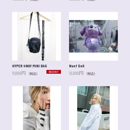
HYPER 4WAY MINI BAG
Nuef Doll
SOLD OUT
11,000円
12,000円
（税込）
（税込）