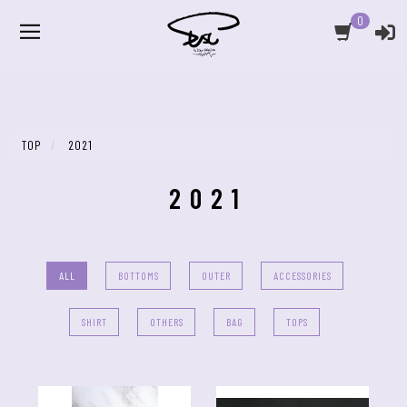
0
TOP
2021
2021
ALL
BOTTOMS
OUTER
ACCESSORIES
SHIRT
OTHERS
BAG
TOPS