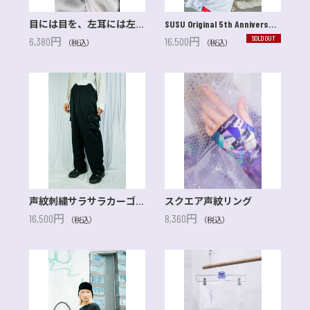
目には目を、左耳には左耳ピアス
SUSU Original 5th Anniversary 2XL flannel white shirt
SOLD OUT
6,380円
16,500円
（税込）
（税込）
声紋刺繍サラサラカーゴパンツ
スクエア声紋リング
16,500円
8,360円
（税込）
（税込）