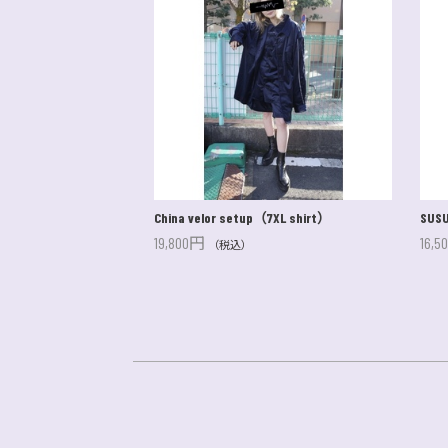
China velor setup（7XL shirt）
19,800円
16,
（税込）