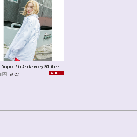
SUSU Original 5th Anniversary 2XL flannel white shirt
SOLD OUT
500円
（税込）