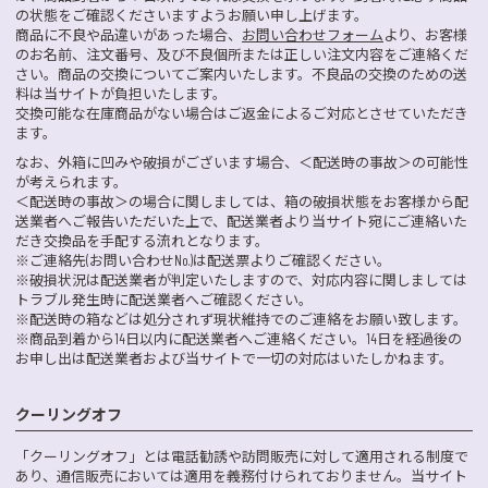
の状態をご確認くださいますようお願い申し上げます。
商品に不良や品違いがあった場合、
お問い合わせフォーム
より、お客様
のお名前、注文番号、及び不良個所または正しい注文内容をご連絡くだ
さい。商品の交換についてご案内いたします。不良品の交換のための送
料は当サイトが負担いたします。
交換可能な在庫商品がない場合はご返金によるご対応とさせていただき
ます。
なお、外箱に凹みや破損がございます場合、＜配送時の事故＞の可能性
が考えられます。
＜配送時の事故＞の場合に関しましては、箱の破損状態をお客様から配
送業者へご報告いただいた上で、配送業者より当サイト宛にご連絡いた
だき交換品を手配する流れとなります。
※ご連絡先(お問い合わせNo.)は配送票よりご確認ください。
※破損状況は配送業者が判定いたしますので、対応内容に関しましては
トラブル発生時に配送業者へご確認ください。
※配送時の箱などは処分されず現状維持でのご連絡をお願い致します。
※商品到着から14日以内に配送業者へご連絡ください。14日を経過後の
お申し出は配送業者および当サイトで一切の対応はいたしかねます。
クーリングオフ
「クーリングオフ」とは電話勧誘や訪問販売に対して適用される制度で
あり、通信販売においては適用を義務付けられておりません。当サイト