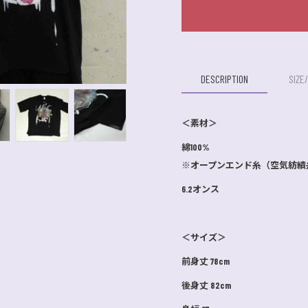
DESCRIPTION
SIZE
＜素材＞
綿100%
※オープンエンド糸（空気紡績
6.2オンス
＜サイズ＞
前身丈 78cm
後身丈 82cm