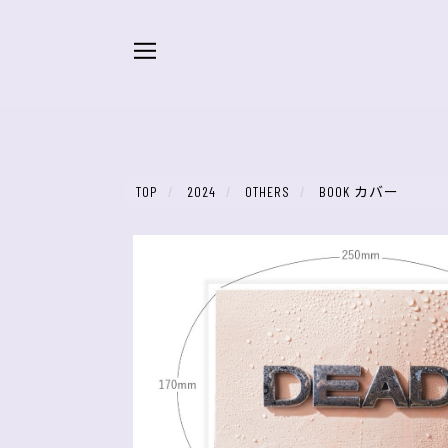
TOP
2024
OTHERS
BOOK カバー