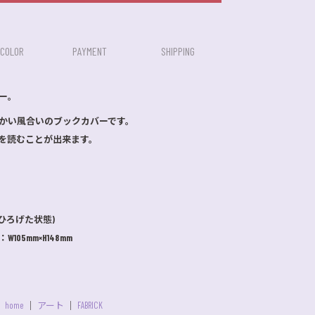
/COLOR
PAYMENT
SHIPPING
バー。
かい風合いのブックカバーです。
を読むことが出来ます。
 (ひろげた状態)
105mm×H148mm
home
アート
FABRICK