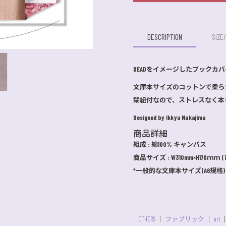
DESCRIPTION
SIZE
DEADをイメージしたブックカ
文庫本サイズのコットンで柔ら
栞紐付なので、ストレスなく本
Designed by Ikkyu Nakajima
商品詳細
組成 : 綿100% キャンバス
商品サイズ : W310mm×H170ｍｍ
*一般的な文庫本サイズ(A6規格)：W
OTHERS
ファブリック
art